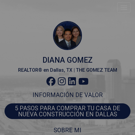
Toggle
Comparte
esta
tarjeta
electrónica
DIANA GOMEZ
REALTOR® en Dallas, TX | THE GOMEZ TEAM
INFORMACIÓN DE VALOR
5 PASOS PARA COMPRAR TU CASA DE
NUEVA CONSTRUCCIÓN EN DALLAS
Compartir
usando
SOBRE MI